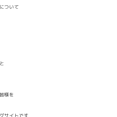
について
と
皆様を
グサイトです