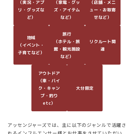
（実況・アプ
（家電・グッ
（店舗・メニ
リ・グッズな
ズ・アイテム
ュー・お取寄
ど）
など）
せなど）
旅行
地域
（ホテル・旅
リクルート関
（イベント・
館・観光施設
連
子育てなど）
など）
アウトドア
（車・バイ
ク・キャン
大分限定
プ・釣り
etc）
アッセンジャーズでは、主に以下のジャンルで活躍さ
れるインフルエンサー様とお仕事をさせていただい