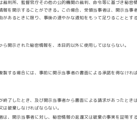
は裁判所、監督官庁その他の公的機関の裁判、命令等に基づき秘密
情報を開示することができる。この場合、受領当事者は、開示当事
由があるときに限り、事後の速やかな通知をもって足りることとす
から開示された秘密情報を、本目的以外に使用してはならない。
複製する場合には、事前に開示当事者の書面による承諾を得なけれ
が終了したとき、及び開示当事者から書面による請求があったとき
又は破棄しなければならない。
者は、開示当事者に対し、秘密情報の返還又は破棄の事実を証明す