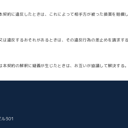
本契約に違反したときは、これによって相手方が被った損害を賠償
又は違反するおそれがあるときは、その違反行為の差止めを請求す
は本契約の解釈に疑義が生じたときは、お互いが協議して解決する
ル301