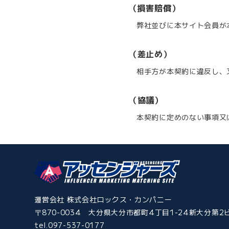
（損害賠償）
弊社並びに本サイト会員が
（差止め）
相手方が本契約に違反し、
（協議）
本契約に定めのない事項又
運営会社 株式会社ロックス・カンパニー
〒870-0034 大分県大分市都町4丁目1-24新大分第2ビ
tel.097-537-0177